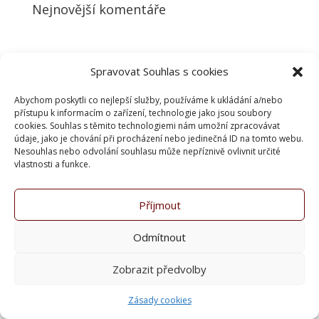
Nejnovější komentáře
Spravovat Souhlas s cookies
countrybarkurim.cz web vytvořila -
Majkyska
Abychom poskytli co nejlepší služby, používáme k ukládání a/nebo
přístupu k informacím o zařízení, technologie jako jsou soubory
cookies. Souhlas s těmito technologiemi nám umožní zpracovávat
údaje, jako je chování při procházení nebo jedinečná ID na tomto webu.
Nesouhlas nebo odvolání souhlasu může nepříznivě ovlivnit určité
vlastnosti a funkce.
Příjmout
Odmítnout
Zobrazit předvolby
Zásady cookies