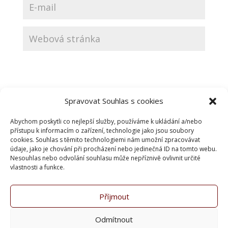
Spravovat Souhlas s cookies
Abychom poskytli co nejlepší služby, používáme k ukládání a/nebo
přístupu k informacím o zařízení, technologie jako jsou soubory
cookies. Souhlas s těmito technologiemi nám umožní zpracovávat
údaje, jako je chování při procházení nebo jedinečná ID na tomto webu.
Nesouhlas nebo odvolání souhlasu může nepříznivě ovlivnit určité
vlastnosti a funkce.
Nejnovější příspěvky
Čtvrtek 28.1.
Příjmout
Nejnovější komentáře
Odmítnout